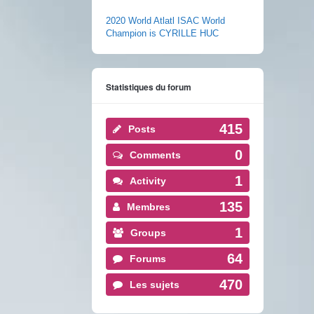
2020 World Atlatl ISAC World
Champion is CYRILLE HUC
Statistiques du forum
415
Posts
0
Comments
1
Activity
135
Membres
1
Groups
64
Forums
470
Les sujets