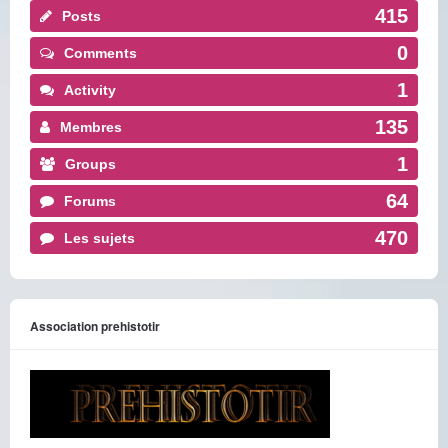
415
Posts
0
Comments
1
Activity
135
Membres
1
Groups
64
Forums
470
Les sujets
Association prehistotir