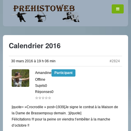
Calendrier 2016
30 mars 2016 à 19 h 06 min
#2824
Amandine
Participant
Offline
Sujets0
Réponses0
☆☆☆☆☆
[quote= »Crocrodile » post=1939]Je signe le contrat à la Maison de
la Dame de Brassempouy demain. :)[/quote]
Félicitations !!! pour la peine on viendra t’embêter à la manche
d’octobre !!