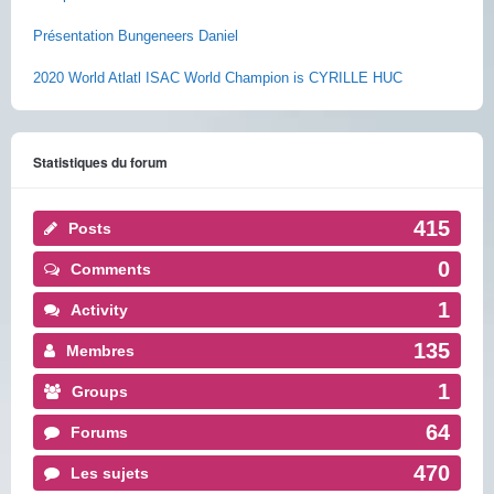
Présentation Bungeneers Daniel
2020 World Atlatl ISAC World Champion is CYRILLE HUC
Statistiques du forum
415
Posts
0
Comments
1
Activity
135
Membres
1
Groups
64
Forums
470
Les sujets