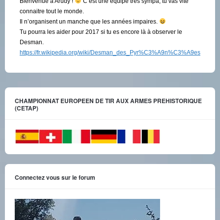
Bienvenue à Arudy !
C’est une équipe très sympa, tu vas vite
connaitre tout le monde.
Il n’organisent un manche que les années impaires.
Tu pourra les aider pour 2017 si tu es encore là à observer le
Desman.
https://fr.wikipedia.org/wiki/Desman_des_Pyr%C3%A9n%C3%A9es
CHAMPIONNAT EUROPEEN DE TIR AUX ARMES PREHISTORIQUE
(CETAP)
Connectez vous sur le forum