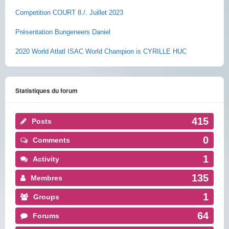
Competition COURT 8./. Juillet 2023
Présentation Bungeneers Daniel
2020 World Atlatl ISAC World Champion is CYRILLE HUC
Statistiques du forum
415
Posts
0
Comments
1
Activity
135
Membres
1
Groups
64
Forums