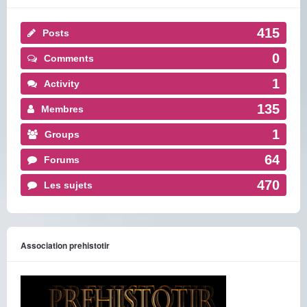
415
Posts
0
Comments
1
Activity
135
Membres
1
Groups
64
Forums
470
Les sujets
Association prehistotir