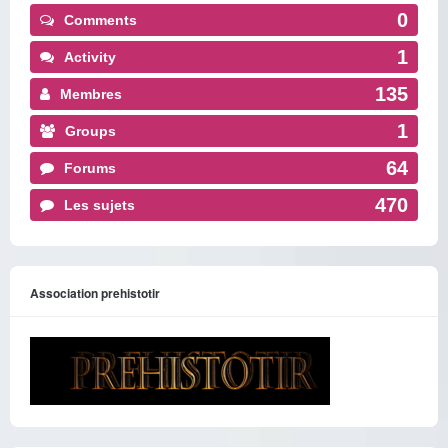
0
Comments
1
Activity
135
Membres
1
Groups
64
Forums
470
Les sujets
Association prehistotir