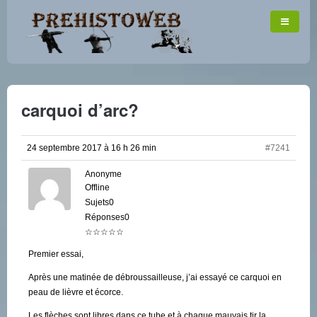
carquoi d’arc?
24 septembre 2017 à 16 h 26 min
#7241
Anonyme
Offline
Sujets0
Réponses0
☆☆☆☆☆
Premier essai,
Après une matinée de débroussailleuse, j’ai essayé ce carquoi en
peau de lièvre et écorce.
Les flèches sont libres dans ce tube et à chaque mauvais tir la