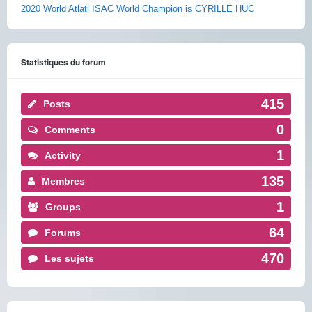
2020 World Atlatl ISAC World Champion is CYRILLE HUC
Statistiques du forum
415
Posts
0
Comments
1
Activity
135
Membres
1
Groups
64
Forums
470
Les sujets