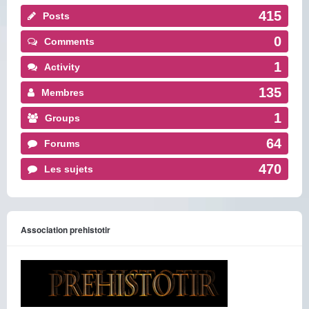
415
Posts
0
Comments
1
Activity
135
Membres
1
Groups
64
Forums
470
Les sujets
Association prehistotir