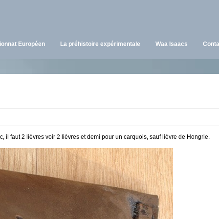
onnat Européen
La préhistoire expérimentale
Waa Isaacs
Conta
rc, il faut 2 lièvres voir 2 lièvres et demi pour un carquois, sauf lièvre de Hongrie.