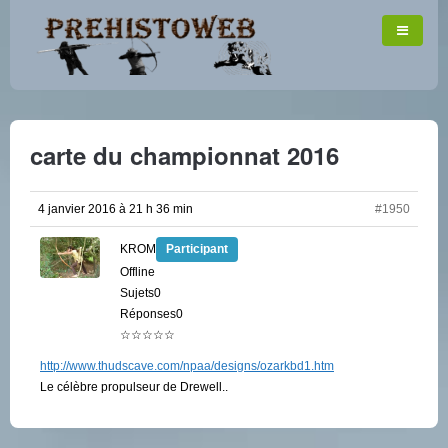
carte du championnat 2016
4 janvier 2016 à 21 h 36 min
#1950
KROM
Participant
Offline
Sujets0
Réponses0
☆☆☆☆☆
http://www.thudscave.com/npaa/designs/ozarkbd1.htm
Le célèbre propulseur de Drewell..