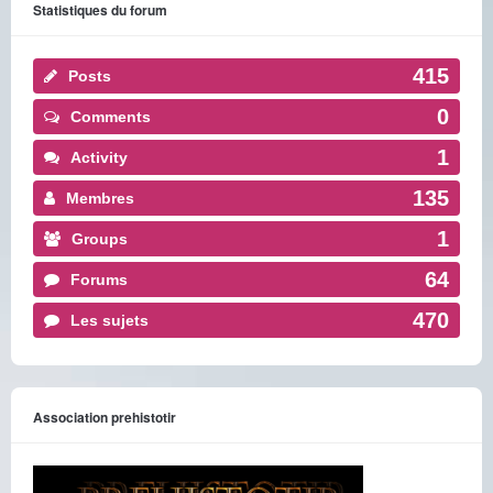
Statistiques du forum
415
Posts
0
Comments
1
Activity
135
Membres
1
Groups
64
Forums
470
Les sujets
Association prehistotir