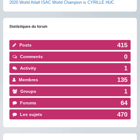
2020 World Atlatl ISAC World Champion is CYRILLE HUC
Statistiques du forum
415
Posts
0
Comments
1
Activity
135
Membres
1
Groups
64
Forums
470
Les sujets