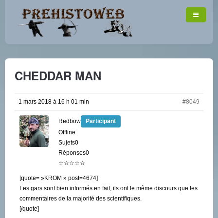
CHEDDAR MAN
1 mars 2018 à 16 h 01 min
#8049
Redbow
Participant
Offline
Sujets0
Réponses0
☆☆☆☆☆
[quote= »KROM » post=4674]
Les gars sont bien informés en fait, ils ont le même discours que les
commentaires de la majorité des scientifiques.
[/quote]