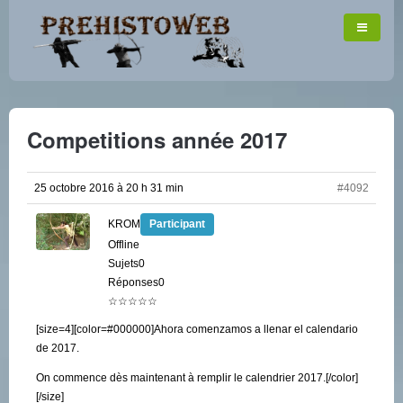
Competitions année 2017
25 octobre 2016 à 20 h 31 min
#4092
KROM
Participant
Offline
Sujets0
Réponses0
☆☆☆☆☆
[size=4][color=#000000]Ahora comenzamos a llenar el calendario
de 2017.
On commence dès maintenant à remplir le calendrier 2017.[/color]
[/size]