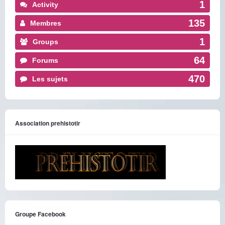
1
Activity
135
Membres
1
Groups
64
Forums
470
Les sujets
Association prehistotir
Groupe Facebook