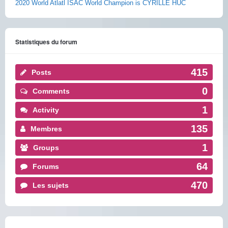
2020 World Atlatl ISAC World Champion is CYRILLE HUC
Statistiques du forum
415
Posts
0
Comments
1
Activity
135
Membres
1
Groups
64
Forums
470
Les sujets