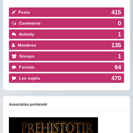
415
Posts
0
Comments
1
Activity
135
Membres
1
Groups
64
Forums
470
Les sujets
Association prehistotir