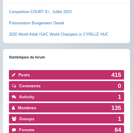
Competition COURT 8./. Juillet 2023
Présentation Bungeneers Daniel
2020 World Atlatl ISAC World Champion is CYRILLE HUC
Statistiques du forum
415
Posts
0
Comments
1
Activity
135
Membres
1
Groups
64
Forums