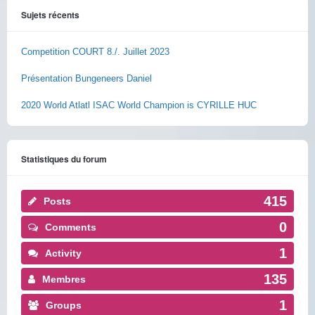
Sujets récents
Competition COURT 8./. Juillet 2023
Présentation Bungeneers Daniel
2020 World Atlatl ISAC World Champion is CYRILLE HUC
Statistiques du forum
415
Posts
0
Comments
1
Activity
135
Membres
1
Groups