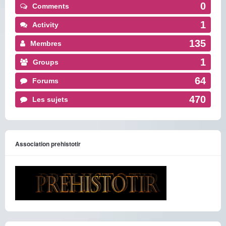
0
Comments
1
Activity
135
Membres
1
Groups
64
Forums
470
Les sujets
Association prehistotir