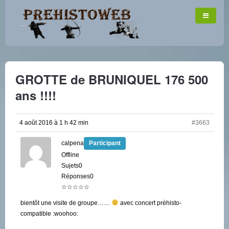
GROTTE de BRUNIQUEL 176 500
ans !!!!
4 août 2016 à 1 h 42 min
#3663
calpena
Participant
Offline
Sujets0
Réponses0
☆☆☆☆☆
bientôt une visite de groupe……
avec concert préhisto-
compatible :woohoo: