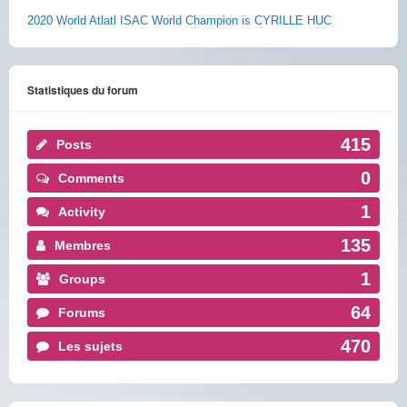
2020 World Atlatl ISAC World Champion is CYRILLE HUC
Statistiques du forum
415
Posts
0
Comments
1
Activity
135
Membres
1
Groups
64
Forums
470
Les sujets