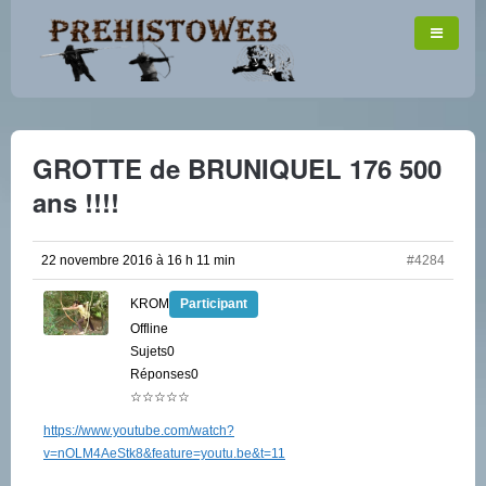
GROTTE de BRUNIQUEL 176 500
ans !!!!
22 novembre 2016 à 16 h 11 min
#4284
KROM
Participant
Offline
Sujets0
Réponses0
☆☆☆☆☆
https://www.youtube.com/watch?
v=nOLM4AeStk8&feature=youtu.be&t=11