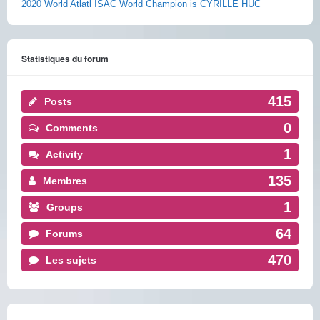
2020 World Atlatl ISAC World Champion is CYRILLE HUC
Statistiques du forum
415
Posts
0
Comments
1
Activity
135
Membres
1
Groups
64
Forums
470
Les sujets