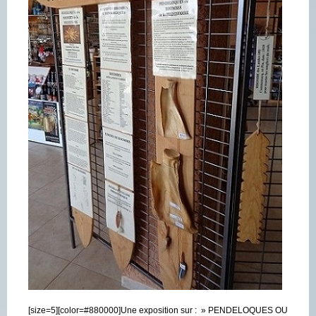
[size=5][color=#880000]Une exposition sur : » PENDELOQUES OU