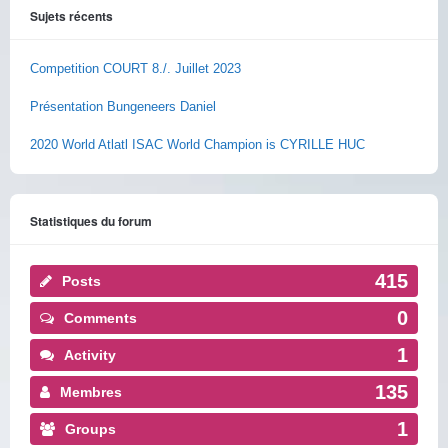
Sujets récents
Competition COURT 8./. Juillet 2023
Présentation Bungeneers Daniel
2020 World Atlatl ISAC World Champion is CYRILLE HUC
Statistiques du forum
415
Posts
0
Comments
1
Activity
135
Membres
1
Groups