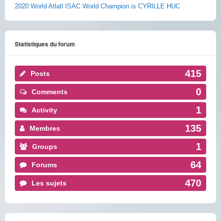
2020 World Atlatl ISAC World Champion is CYRILLE HUC
Statistiques du forum
415
Posts
0
Comments
1
Activity
135
Membres
1
Groups
64
Forums
470
Les sujets