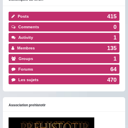
415
Posts
0
Comments
1
Activity
135
Membres
1
Groups
64
Forums
470
Les sujets
Association prehistotir