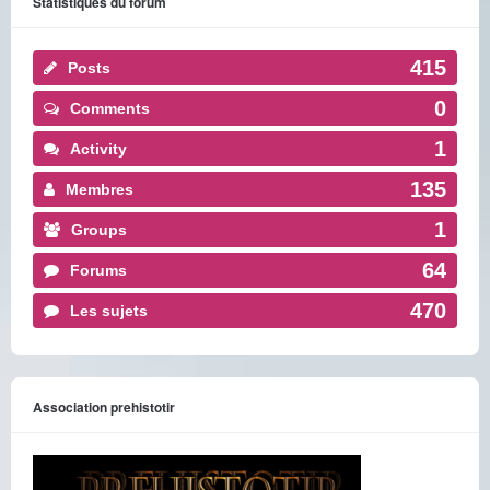
Statistiques du forum
415
Posts
0
Comments
1
Activity
135
Membres
1
Groups
64
Forums
470
Les sujets
Association prehistotir