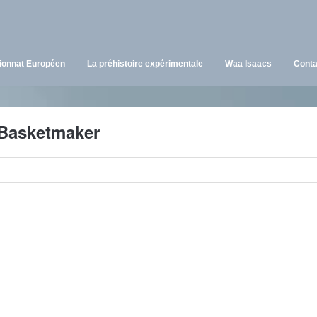
onnat Européen
La préhistoire expérimentale
Waa Isaacs
Conta
 Basketmaker