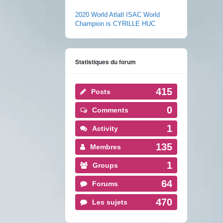
2020 World Atlatl ISAC World
Champion is CYRILLE HUC
Statistiques du forum
415
Posts
0
Comments
1
Activity
135
Membres
1
Groups
64
Forums
470
Les sujets