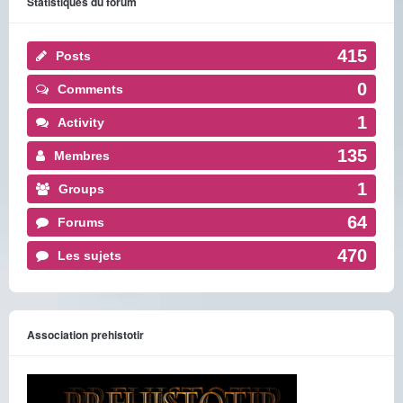
Statistiques du forum
415
Posts
0
Comments
1
Activity
135
Membres
1
Groups
64
Forums
470
Les sujets
Association prehistotir