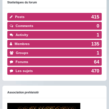
Statistiques du forum
415
Posts
0
Comments
1
Activity
135
Membres
1
Groups
64
Forums
470
Les sujets
Association prehistotir