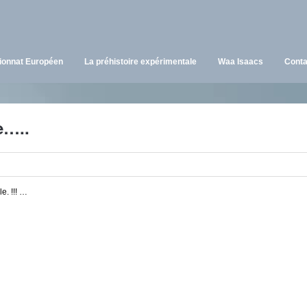
onnat Européen
La préhistoire expérimentale
Waa Isaacs
Conta
e…..
e. !!! …