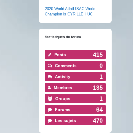
2020 World Atlatl ISAC World
Champion is CYRILLE HUC
Statistiques du forum
415
Posts
0
Comments
1
Activity
135
Membres
1
Groups
64
Forums
470
Les sujets