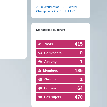
2020 World Atlatl ISAC World
Champion is CYRILLE HUC
Statistiques du forum
415
Posts
0
Comments
1
Activity
135
Membres
1
Groups
64
Forums
470
Les sujets