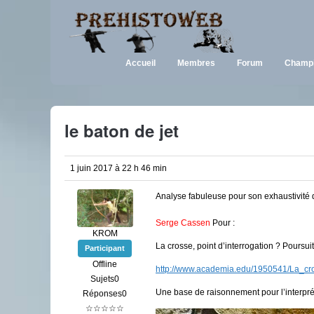
Accueil
Membres
Forum
Champi
le baton de jet
1 juin 2017 à 22 h 46 min
Analyse fabuleuse pour son exhaustivité d
Serge Cassen
Pour :
KROM
La crosse, point d’interrogation ? Poursu
Participant
Offline
http://www.academia.edu/1950541/La_
Sujets0
Une base de raisonnement pour l’interpré
Réponses0
☆☆☆☆☆