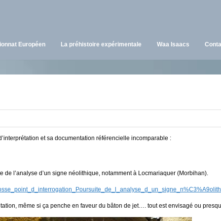
onnat Européen
La préhistoire expérimentale
Waa Isaacs
Conta
’interprétation et sa documentation référencielle incomparable :
ite de l’analyse d’un signe néolithique, notamment à Locmariaquer (Morbihan).
crosse_point_d_interrogation_Poursuite_de_l_analyse_d_un_signe_n%C3%A9o
tation, même si ça penche en faveur du bâton de jet…. tout est envisagé ou presqu