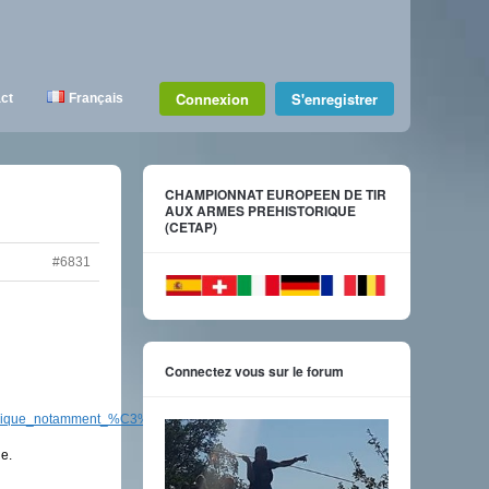
Connexion
S'enregistrer
ct
Français
CHAMPIONNAT EUROPEEN DE TIR
AUX ARMES PREHISTORIQUE
(CETAP)
#6831
Connectez vous sur le forum
lithique_notamment_%C3%A0_Locmariaquer_Morbihan_
e.