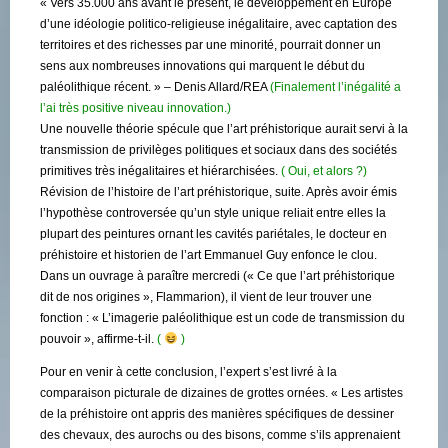
« Vers 35.000 ans avant le présent, le développement en Europe
d’une idéologie politico-religieuse inégalitaire, avec captation des
territoires et des richesses par une minorité, pourrait donner un
sens aux nombreuses innovations qui marquent le début du
paléolithique récent. » – Denis Allard/REA
(Finalement l’inégalité a
l’ai très positive niveau innovation.)
Une nouvelle théorie spécule que l’art préhistorique aurait servi à la
transmission de privilèges politiques et sociaux dans des sociétés
primitives très inégalitaires et hiérarchisées.
( Oui, et alors ?)
Révision de l’histoire de l’art préhistorique, suite. Après avoir émis
l’hypothèse controversée qu’un style unique reliait entre elles la
plupart des peintures ornant les cavités pariétales, le docteur en
préhistoire et historien de l’art Emmanuel Guy enfonce le clou.
Dans un ouvrage à paraître mercredi (« Ce que l’art préhistorique
dit de nos origines », Flammarion), il vient de leur trouver une
fonction : « L’imagerie paléolithique est un code de transmission du
pouvoir », affirme-t-il.
(
)
Pour en venir à cette conclusion, l’expert s’est livré à la
comparaison picturale de dizaines de grottes ornées. « Les artistes
de la préhistoire ont appris des manières spécifiques de dessiner
des chevaux, des aurochs ou des bisons, comme s’ils apprenaient