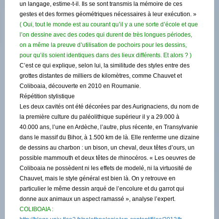
un langage, estime-t-il. Ils se sont transmis la mémoire de ces
gestes et des formes géométriques nécessaires à leur exécution. »
( Oui, tout le monde est au courant qu’il y a une sorte d’école et que
l’on dessine avec des codes qui durent de très longues périodes,
on a même la preuve d’utilisation de pochoirs pour les dessins,
pour qu’ils soient identiques dans des lieux différents. Et alors ? )
C’est ce qui explique, selon lui, la similitude des styles entre des
grottes distantes de milliers de kilomètres, comme Chauvet et
Coliboaia, découverte en 2010 en Roumanie.
Répétition stylistique
Les deux cavités ont été décorées par des Aurignaciens, du nom de
la première culture du paléolithique supérieur il y a 29.000 à
40.000 ans, l’une en Ardèche, l’autre, plus récente, en Transylvanie
dans le massif du Bihor, à 1.500 km de là. Elle renferme une dizaine
de dessins au charbon : un bison, un cheval, deux têtes d’ours, un
possible mammouth et deux têtes de rhinocéros. « Les oeuvres de
Coliboaia ne possèdent ni les effets de modelé, ni la virtuosité de
Chauvet, mais le style général est bien là. On y retrouve en
particulier le même dessin arqué de l’encolure et du garrot qui
donne aux animaux un aspect ramassé », analyse l’expert.
COLIBOAIA :