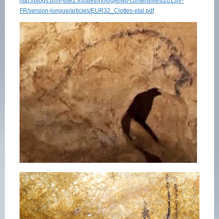
http://blogs.univ-tlse2.fr/palethnologie/wp-content/files/2013/fr-
FR/version-longue/articles/EUR32_Clottes-etal.pdf