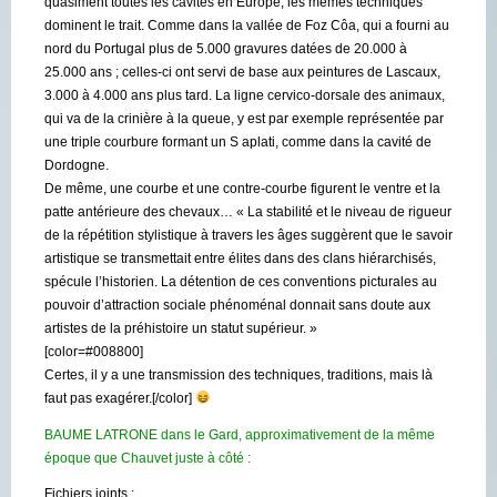
quasiment toutes les cavités en Europe, les mêmes techniques
dominent le trait. Comme dans la vallée de Foz Côa, qui a fourni au
nord du Portugal plus de 5.000 gravures datées de 20.000 à
25.000 ans ; celles-ci ont servi de base aux peintures de Lascaux,
3.000 à 4.000 ans plus tard. La ligne cervico-dorsale des animaux,
qui va de la crinière à la queue, y est par exemple représentée par
une triple courbure formant un S aplati, comme dans la cavité de
Dordogne.
De même, une courbe et une contre-courbe figurent le ventre et la
patte antérieure des chevaux… « La stabilité et le niveau de rigueur
de la répétition stylistique à travers les âges suggèrent que le savoir
artistique se transmettait entre élites dans des clans hiérarchisés,
spécule l’historien. La détention de ces conventions picturales au
pouvoir d’attraction sociale phénoménal donnait sans doute aux
artistes de la préhistoire un statut supérieur. »
[color=#008800]
Certes, il y a une transmission des techniques, traditions, mais là
faut pas exagérer.[/color]
BAUME LATRONE dans le Gard, approximativement de la même
époque que Chauvet juste à côté :
Fichiers joints :