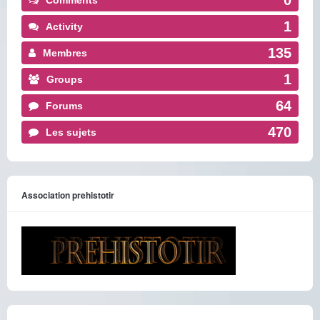
0
Comments
1
Activity
135
Membres
1
Groups
64
Forums
470
Les sujets
Association prehistotir