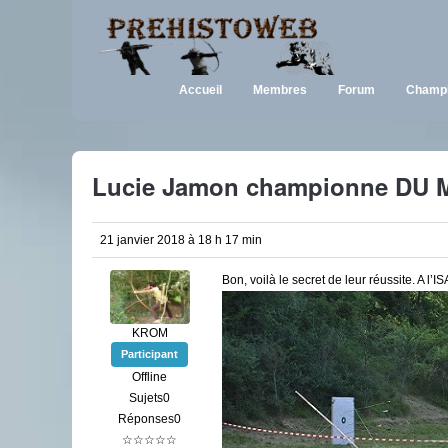
Accueil
Membres
Forum
Champi
Lucie Jamon championne DU 
21 janvier 2018 à 18 h 17 min
Bon, voilà le secret de leur réussite. A l’I
KROM
Participant
Offline
Sujets0
Réponses0
☆☆☆☆☆