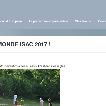
onnat Européen
La préhistoire expérimentale
Waa Isaacs
Conta
MONDE ISAC 2017 !
SAC ils tirent couchés ou assis. C’est dans les règles.