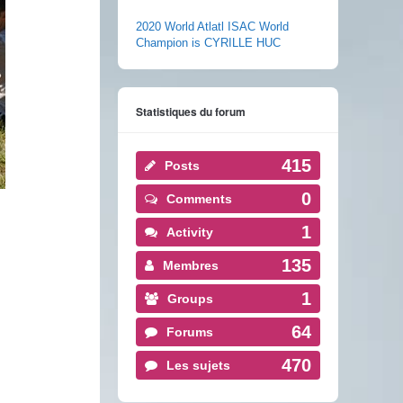
2020 World Atlatl ISAC World
Champion is CYRILLE HUC
Statistiques du forum
415
Posts
0
Comments
1
Activity
135
Membres
1
Groups
64
Forums
470
Les sujets