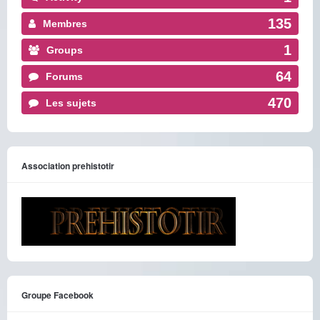
135
Membres
1
Groups
64
Forums
470
Les sujets
Association prehistotir
Groupe Facebook