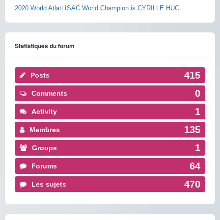
2020 World Atlatl ISAC World Champion is CYRILLE HUC
Statistiques du forum
415
Posts
0
Comments
1
Activity
135
Membres
1
Groups
64
Forums
470
Les sujets