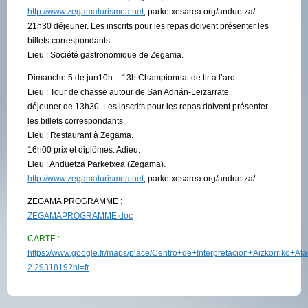
http://www.zegamaturismoa.net
; parketxesarea.org/anduetza/
21h30 déjeuner. Les inscrits pour les repas doivent présenter les
billets correspondants.
Lieu : Société gastronomique de Zegama.
Dimanche 5 de jun10h – 13h Championnat de tir à l’arc.
Lieu : Tour de chasse autour de San Adrián-Leizarrate.
déjeuner de 13h30. Les inscrits pour les repas doivent présenter
les billets correspondants.
Lieu : Restaurant à Zegama.
16h00 prix et diplômes. Adieu.
Lieu : Anduetza Parketxea (Zegama).
http://www.zegamaturismoa.net
; parketxesarea.org/anduetza/
ZEGAMA PROGRAMME :
ZEGAMAPROGRAMME.doc
CARTE :
https://www.google.fr/maps/place/Centro+de+Interpretacion+Aizkorrik
2.2931819?hl=fr