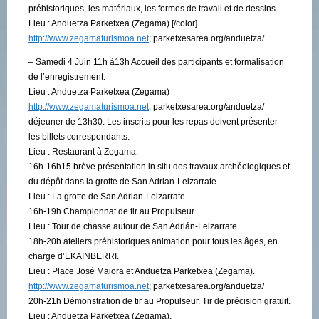
préhistoriques, les matériaux, les formes de travail et de dessins.
Lieu : Anduetza Parketxea (Zegama).[/color]
http://www.zegamaturismoa.net
; parketxesarea.org/anduetza/
– Samedi 4 Juin 11h à13h Accueil des participants et formalisation
de l’enregistrement.
Lieu : Anduetza Parketxea (Zegama)
http://www.zegamaturismoa.net
; parketxesarea.org/anduetza/
déjeuner de 13h30. Les inscrits pour les repas doivent présenter
les billets correspondants.
Lieu : Restaurant à Zegama.
16h-16h15 brève présentation in situ des travaux archéologiques et
du dépôt dans la grotte de San Adrian-Leizarrate.
Lieu : La grotte de San Adrian-Leizarrate.
16h-19h Championnat de tir au Propulseur.
Lieu : Tour de chasse autour de San Adrián-Leizarrate.
18h-20h ateliers préhistoriques animation pour tous les âges, en
charge d’EKAINBERRI.
Lieu : Place José Maiora et Anduetza Parketxea (Zegama).
http://www.zegamaturismoa.net
; parketxesarea.org/anduetza/
20h-21h Démonstration de tir au Propulseur. Tir de précision gratuit.
Lieu : Anduetza Parketxea (Zegama).