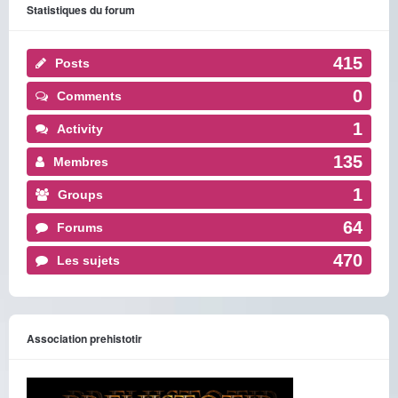
Statistiques du forum
415
Posts
0
Comments
1
Activity
135
Membres
1
Groups
64
Forums
470
Les sujets
Association prehistotir