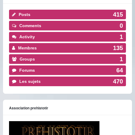
415
Posts
0
Comments
1
Activity
135
Membres
1
Groups
64
Forums
470
Les sujets
Association prehistotir