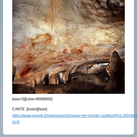
[size=5][color=#008800]
CARTE :[/color][/size]
https://www.google.fr/maps/search/cueva+de+monte+castillo/@43.280498
hl=fr