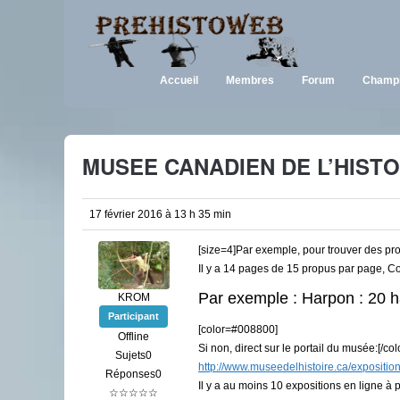
Accueil
Membres
Forum
Champi
MUSEE CANADIEN DE L’HISTO
17 février 2016 à 13 h 35 min
[size=4]Par exemple, pour trouver des propu
Il y a 14 pages de 15 propus par page, Coo
Par exemple : Harpon : 20 
KROM
Participant
[color=#008800]
Offline
Si non, direct sur le portail du musée:[/col
Sujets0
http://www.museedelhistoire.ca/exposition
Réponses0
Il y a au moins 10 expositions en ligne à 
☆☆☆☆☆