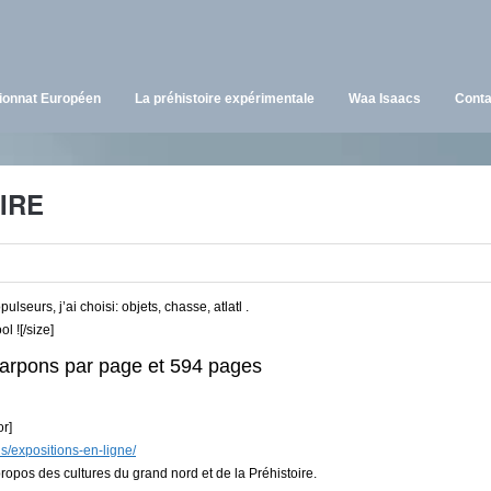
onnat Européen
La préhistoire expérimentale
Waa Isaacs
Conta
IRE
lseurs, j’ai choisi: objets, chasse, atlatl .
l ![/size]
harpons par page et 594 pages
or]
s/expositions-en-ligne/
propos des cultures du grand nord et de la Préhistoire.