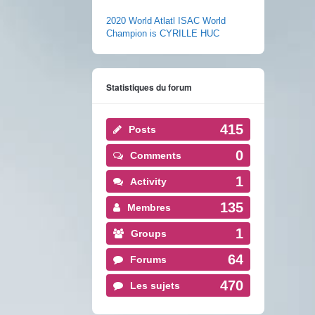
2020 World Atlatl ISAC World
Champion is CYRILLE HUC
Statistiques du forum
415
Posts
0
Comments
1
Activity
135
Membres
1
Groups
64
Forums
470
Les sujets