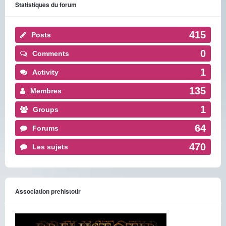
Statistiques du forum
415
Posts
0
Comments
1
Activity
135
Membres
1
Groups
64
Forums
470
Les sujets
Association prehistotir