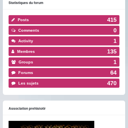
Statistiques du forum
415
Posts
0
Comments
1
Activity
135
Membres
1
Groups
64
Forums
470
Les sujets
Association prehistotir