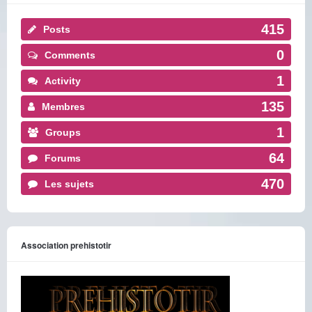
415
Posts
0
Comments
1
Activity
135
Membres
1
Groups
64
Forums
470
Les sujets
Association prehistotir