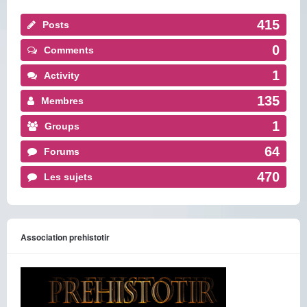
415
Posts
0
Comments
1
Activity
135
Membres
1
Groups
64
Forums
470
Les sujets
Association prehistotir