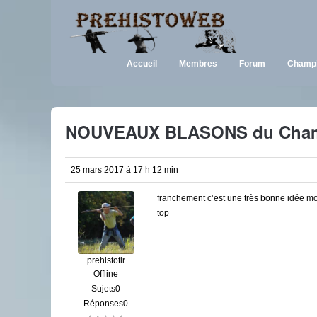
Accueil
Membres
Forum
Champi
NOUVEAUX BLASONS du Cham
25 mars 2017 à 17 h 12 min
franchement c’est une très bonne idée mo
top
prehistotir
Offline
Sujets0
Réponses0