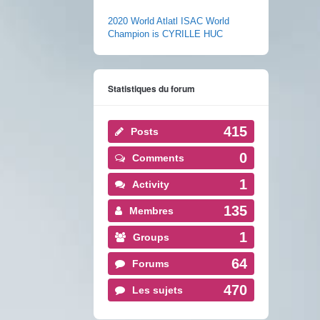
2020 World Atlatl ISAC World
Champion is CYRILLE HUC
Statistiques du forum
415
Posts
0
Comments
1
Activity
135
Membres
1
Groups
64
Forums
470
Les sujets