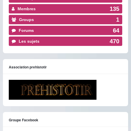
135
Membres
1
Groups
64
Forums
470
Les sujets
Association prehistotir
Groupe Facebook