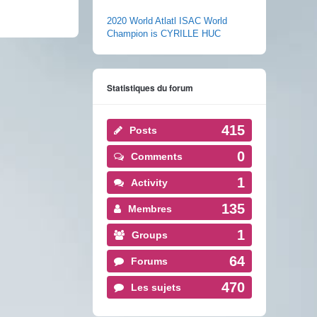
2020 World Atlatl ISAC World
Champion is CYRILLE HUC
Statistiques du forum
415
Posts
0
Comments
1
Activity
135
Membres
1
Groups
64
Forums
470
Les sujets