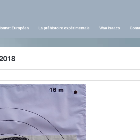
onnat Européen
La préhistoire expérimentale
Waa Isaacs
Conta
2018