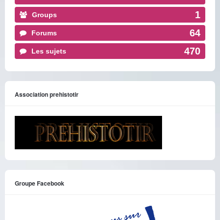
1
Groups
64
Forums
470
Les sujets
Association prehistotir
Groupe Facebook