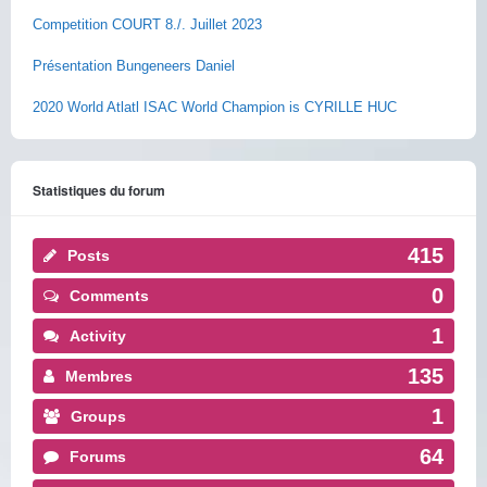
Competition COURT 8./. Juillet 2023
Présentation Bungeneers Daniel
2020 World Atlatl ISAC World Champion is CYRILLE HUC
Statistiques du forum
415
Posts
0
Comments
1
Activity
135
Membres
1
Groups
64
Forums