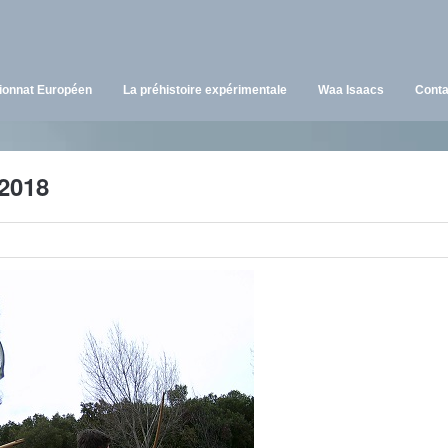
onnat Européen
La préhistoire expérimentale
Waa Isaacs
Conta
2018