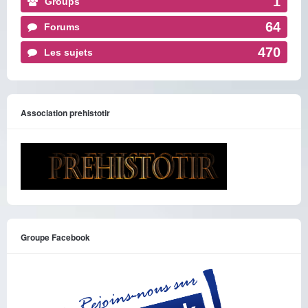
1
Groups
64
Forums
470
Les sujets
Association prehistotir
Groupe Facebook