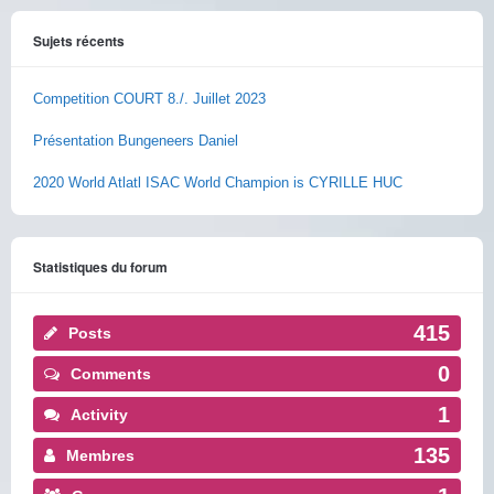
Sujets récents
Competition COURT 8./. Juillet 2023
Présentation Bungeneers Daniel
2020 World Atlatl ISAC World Champion is CYRILLE HUC
Statistiques du forum
415
Posts
0
Comments
1
Activity
135
Membres